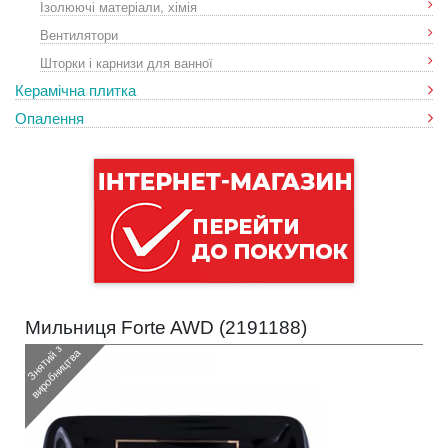
Ізолюючі матеріали, хімія
Вентилятори
Шторки і карнизи для ванної
Керамічна плитка
Опалення
Мильниця Forte AWD (
2191188
)
З
н
я
т
и
з
в
и
р
о
б
н
и
ц
т
в
й
а