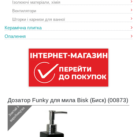
Ізолюючі матеріали, хімія
Вентилятори
Шторки і карнизи для ванної
Керамічна плитка
Опалення
Дозатор Funky для мила Bisk (Биск) (
00873
)
З
н
я
т
и
з
в
и
р
о
б
н
и
ц
т
в
й
а