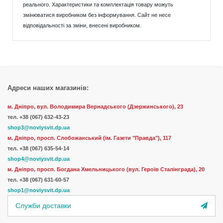
реального. Характеристики та комплектація товару можуть
змінюватися виробником без інформування. Сайт не несе
відповідальності за зміни, внесені виробником.
Адреси наших магазинів:
м. Дніпро, вул. Володимира Вернадського (Дзержинського), 23
тел.
+38 (067) 632-43-23
shop3@noviysvit.dp.ua
м. Дніпро, просп. Слобожанський (ім. Газети "Правда"), 117
тел. +38 (067) 635-54-14
shop4@noviysvit.dp.ua
м. Дніпро, просп. Богдана Хмельницького (вул. Героїв Сталінграда), 20
тел. +38 (067) 631-60-57
shop1@noviysvit.dp.ua
Служби доставки