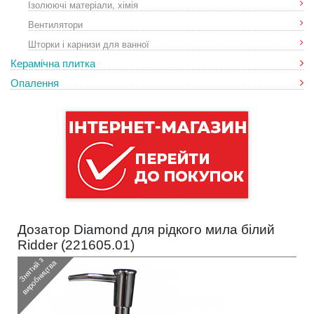
Ізолюючі матеріали, хімія
Вентилятори
Шторки і карнизи для ванної
Керамічна плитка
Опалення
Дозатор Diamond для рідкого мила білий
Ridder (
221605.01
)
З
н
я
т
и
з
в
и
р
о
б
н
и
ц
т
в
й
а