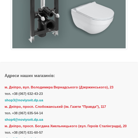
Адреси наших магазинів:
м. Дніпро, вул. Володимира Вернадського (Дзержинського), 23
тел.
+38 (067) 632-43-23
shop3@noviysvit.dp.ua
м. Дніпро, просп. Слобожанський (ім. Газети "Правда"), 117
тел. +38 (067) 635-54-14
shop4@noviysvit.dp.ua
м. Дніпро, просп. Богдана Хмельницького (вул. Героїв Сталінграда), 20
тел. +38 (067) 631-60-57