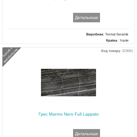
Детальніше
Виробник
:
Termal Seramik
Країна
: Італія
Поверхня
: Матова
З
н
я
т
и
й
з
в
и
р
о
б
н
и
ц
т
в
а
Код товару
:
223001
Колір
: Коричневий
Розміри
: 200x900
Грес Marmo Nero Full Lappato
Детальніше