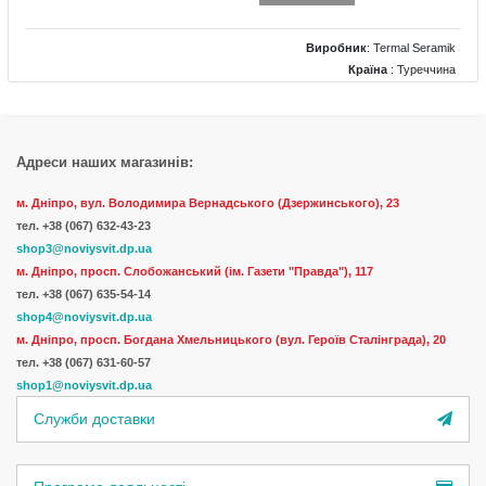
Виробник
:
Termal Seramik
Країна
: Туреччина
Поверхня
: Глянцевий
Колір
: Чорний
Розміри
: 600x1200
Адреси наших магазинів:
м. Дніпро, вул. Володимира Вернадського (Дзержинського), 23
тел.
+38 (067) 632-43-23
shop3@noviysvit.dp.ua
м. Дніпро, просп. Слобожанський (ім. Газети "Правда"), 117
тел. +38 (067) 635-54-14
shop4@noviysvit.dp.ua
м. Дніпро, просп. Богдана Хмельницького (вул. Героїв Сталінграда), 20
тел. +38 (067) 631-60-57
shop1@noviysvit.dp.ua
Служби доставки