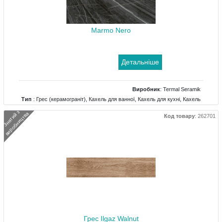
Marmo Nero
Детальніше
Виробник
:
Termal Seramik
Тип
: Грес (керамограніт), Кахель для ванної, Кахель для кухні, Кахель
для террасс, Кахель для холу
З
н
я
т
и
й
з
в
и
р
о
б
н
и
ц
т
в
а
Код товару
:
262701
Грес Ilgaz Walnut