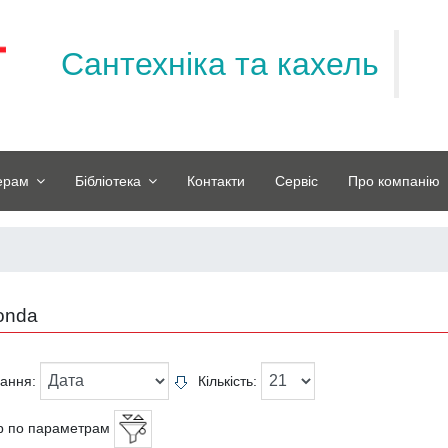
Сантехніка та кахель
ерам
Бібліотека
Контакти
Сервіс
Про компанію
onda
вання:
Кількість:
р по параметрам