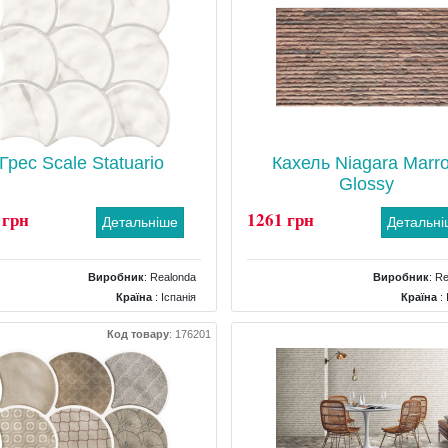
Грес Scale Statuario
Кахель Niagara Marr
Glossy
 грн
1261 грн
Детальніше
Детальн
Виробник
:
Realonda
Виробник
:
Re
Країна
: Іспанія
Країна
: 
Поверхня
: Матова
Поверхня
: Ре
Код товару
:
176201
Колір
: Білий
Колір
: Кори
Розміри
: 307x307
Розміри
: 3