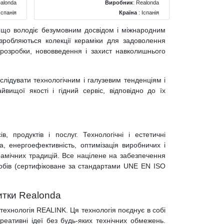
alonda
Виробник
:
Realonda
Іспанія
Країна
: Іспанія
Матова
Поверхня
: Матова
, що володіє безумовним досвідом і міжнародним
чневий
Колір
: Бежевий
зробляються колекції кераміки для задоволення
42x664
Розміри
: 442x442
і розробки, нововведення і захист навколишнього
 слідувати технологічним і галузевим тенденціям і
ищої якості і гідний сервіс, відповідно до їх
, продуктів і послуг. Технологічні і естетичні
, енергоефективність, оптимізація виробничих і
ерамічних традицій. Все націлене на забезпечення
иробів (сертифіковане за стандартами UNE EN ISO
итки Realonda
технологія REALINK. Ця технологія поєднує в собі
реативні ідеї без будь-яких технічних обмежень.