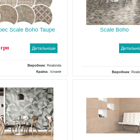
рес Scale Boho Taupe
Scale Boho
 грн
Детальніше
Детальн
Виробник
:
Realonda
Країна
: Іспанія
Виробник
:
Real
Поверхня
: Матова
Тип
: Грес (керамограніт), Кахель
Колір
: Сірий
ванної, Кахель для кухні, Кахель
Розміри
: 307x307
террасс, Кахель для 