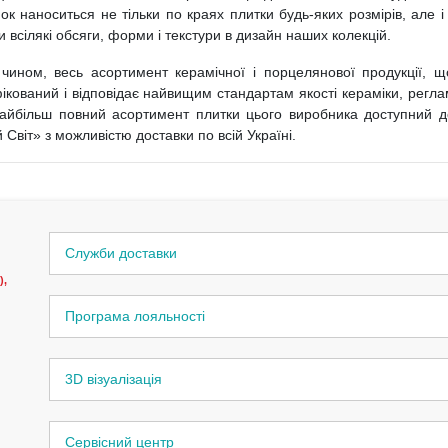
к наноситься не тільки по краях плитки будь-яких розмірів, але і
и всілякі обсяги, форми і текстури в дизайн наших колекцій.
чином, весь асортимент керамічної і порцелянової продукції, 
ікований і відповідає найвищим стандартам якості кераміки, рег
найбільш повний асортимент плитки цього виробника доступний до
 Свiт» з можливістю доставки по всій Україні.
Служби доставки
),
Програма лояльності
3D візуалізація
Сервісний центр