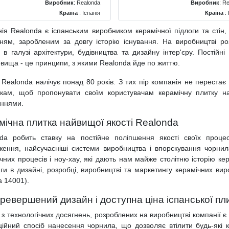
Виробник
:
Realonda
Виробник
:
Re
Країна
: Іспанія
Країна
: 
Поверхня
: Матова
Поверхня
: 
ія Realonda є іспанським виробником керамічної підлоги та стін
Колір
: Коричневий
Колір
: Кори
ням, заробленим за довгу історію існування. На виробництві ро
Розміри
: 310x560
Розміри
: 4
 в галузі архітектури, будівництва та дизайну інтер'єру. Постійн
вища - це принципи, з якими Realonda йде по життю.
я Realonda налічує понад 80 років. З тих пір компанія не перестає
кам, щоб пропонувати своїм користувачам керамічну плитку найв
аннями.
мічна плитка найвищої якості Realonda
da робить ставку на постійне поліпшення якості своїх процесів
ження, найсучасніші системи виробництва і впорскування чорнила
ичних процесів і ноу-хау, які дають нам майже столітню історію к
ги в дизайні, розробці, виробництві та маркетингу керамічних в
а 14001).
ревершений дизайн і доступна ціна іспанської пл
з технологічних досягнень, розроблених на виробництві компанії є 
ційний спосіб нанесення чорнила, що дозволяє втілити будь-які к