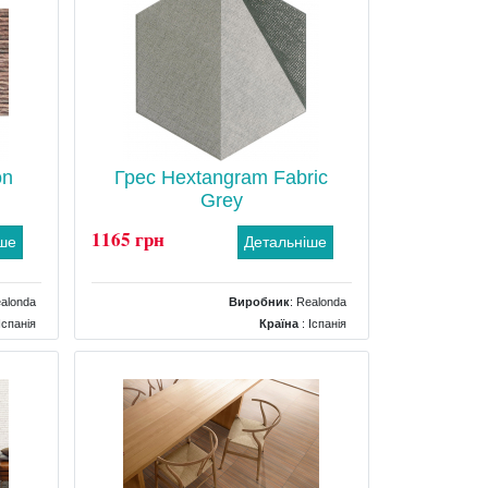
on
Грес Hextangram Fabric
Grey
1165 грн
іше
Детальніше
alonda
Виробник
:
Realonda
Іспанія
Країна
: Іспанія
льєфна
Поверхня
: Матова
чневий
Колір
: Сірий
10x560
Розміри
: 330x285