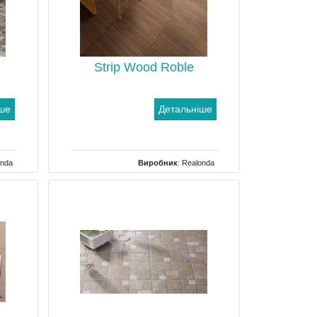
Strip Wood Roble
іше
Детальніше
onda
Виробник
:
Realonda
 для
Тип
: Кахель для ванної, Кахель для
 для
кухні
холу