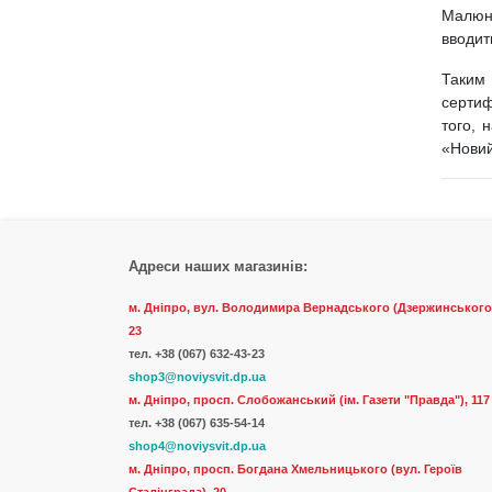
Малюно
вводит
Таким 
сертиф
того, 
«Новий
Адреси наших магазинів:
м. Дніпро, вул. Володимира Вернадського (Дзержинського
23
тел.
+38 (067) 632-43-23
shop3@noviysvit.dp.ua
м. Дніпро, просп. Слобожанський (ім. Газети "Правда"), 117
тел. +38 (067) 635-54-14
shop4@noviysvit.dp.ua
м. Дніпро, просп. Богдана Хмельницького (вул. Героїв