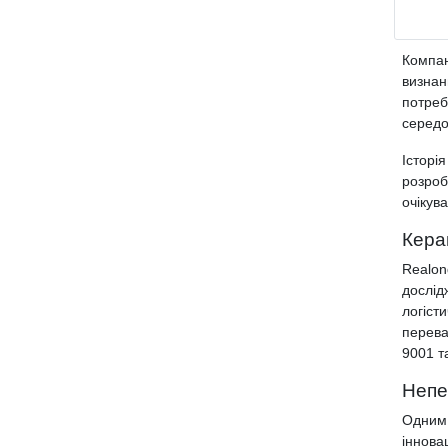
Компан
визнан
потреб
середо
Історі
розроб
очікув
Кера
Realon
дослід
логіст
перева
9001 т
Непе
Одним 
іннова