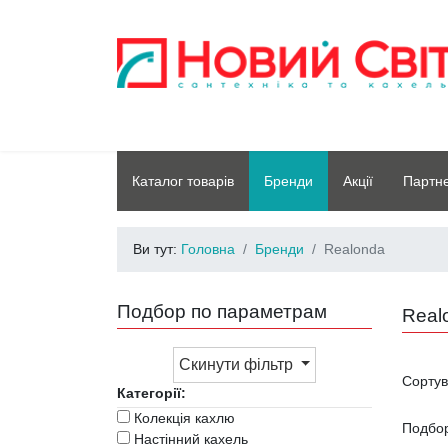
Каталог товарів
Бренди
Акції
Партн
Ви тут:
Головна
Бренди
Realonda
Подбор по параметрам
Real
Скинути фільтр
Сорту
Категорії:
Колекція кахлю
Подбо
Настінний кахель