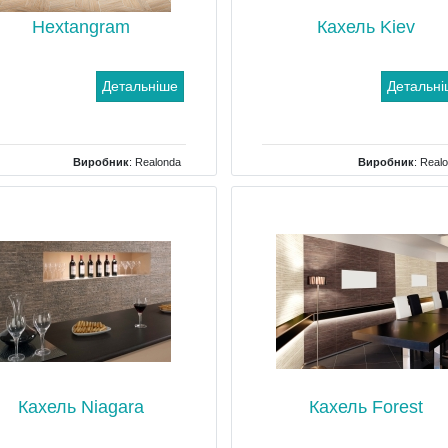
Hextangram
Кахель Kiev
Детальніше
Детальн
Виробник
:
Realonda
Виробник
:
Real
ип
: Грес (керамограніт), Кахель для
Тип
: Кахель для 
анної, Кахель для кухні, Кахель для
террасс, Кахель для холу
Кахель Niagara
Кахель Forest