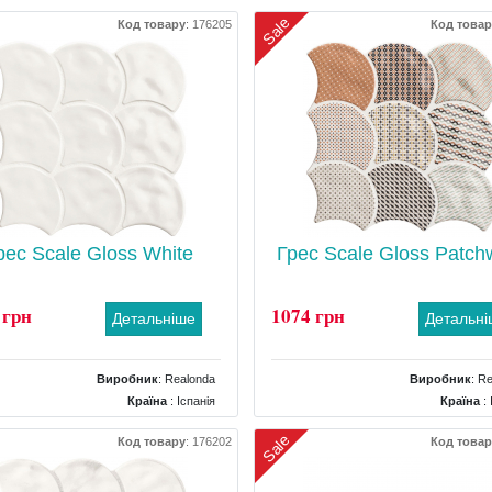
Sale
Код товару
:
176205
Код товар
рес Scale Gloss White
Грес Scale Gloss Patch
 грн
1074 грн
Детальніше
Детальн
Виробник
:
Realonda
Виробник
:
Re
Країна
: Іспанія
Країна
: 
Поверхня
: Глянцевий
Поверхня
: Гля
Sale
Код товару
:
176202
Код товар
Колір
: Білий
Колір
: Б
Розміри
: 307x307
Розміри
: 3