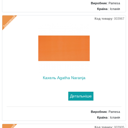
Виробник
:
Pamesa
Країна
: Іспанія
Поверхня
: Глянцевий
Замовний
Код товару
:
003967
Колір
: Помаранчевий
Розміри
: 250x500
Кахель Agatha Naranja
Детальніше
Виробник
:
Pamesa
Країна
: Іспанія
Поверхня
: Глянцевий
Код товару
:
003905