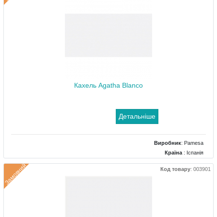
Кахель Agatha Blanco
Детальніше
Виробник
:
Pamesa
Країна
: Іспанія
Поверхня
: Глянцевий
Замовний
Код товару
:
003901
Колір
: Білий
Розміри
: 250x500