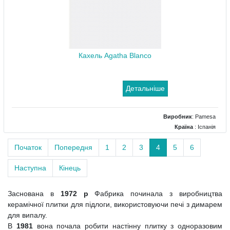
Кахель Agatha Blanco
Детальніше
Виробник
:
Pamesa
Країна
: Іспанія
Поверхня
: Глянцевий
Початок
Попередня
1
2
3
4
5
6
Колір
: Білий
Розміри
: 200x200
Наступна
Кінець
Заснована в
1972 р
Фабрика починала з виробництва
керамічної плитки для підлоги, використовуючи печі з димарем
для випалу.
В
1981
вона почала робити настінну плитку з одноразовим