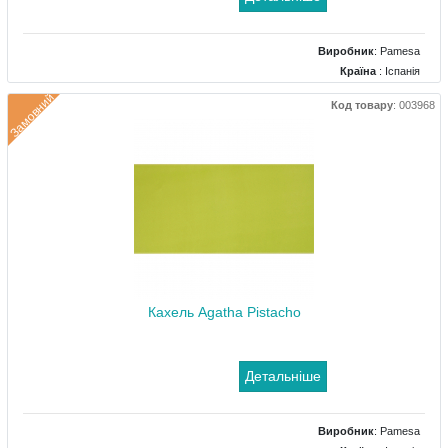
Виробник
:
Pamesa
Країна
: Іспанія
Поверхня
: Глянцевий
Замовний
Код товару
:
003968
Колір
: Світло-зелений
Розміри
: 200x200
Кахель Agatha Pistacho
Детальніше
Виробник
:
Pamesa