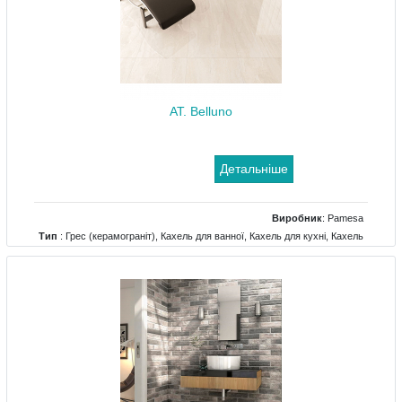
AT. Belluno
Детальніше
Виробник
:
Pamesa
Тип
: Грес (керамограніт), Кахель для ванної, Кахель для кухні, Кахель
для террасс, Кахель для холу