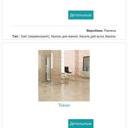
Детальніше
Виробник
:
Pamesa
Тип
: Грес (керамограніт), Кахель для ванної, Кахель для кухні, Кахель
для холу
Traver
Детальніше