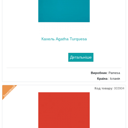
Кахель Agatha Turquesa
Детальніше
Виробник
:
Pamesa
Країна
: Іспанія
Поверхня
: Глянцевий
Замовний
Код товару
:
003904
Колір
: Бірюзовий
Розміри
: 250x500