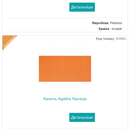
Детальніше
Виробник
:
Pamesa
Країна
: Іспанія
Поверхня
: Глянцевий
Замовний
Код товару
:
003961
Колір
: Помаранчевий
Розміри
: 200x200
Кахель Agatha Naranja
Детальніше