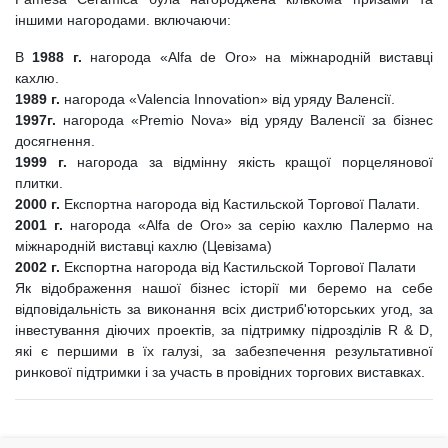
іншими нагородами. включаючи:
В
1988 г.
нагорода «Alfa de Oro» на міжнародній виставці
кахлю.
1989 г.
нагорода «Valencia Innovation» від уряду Валенсії.
1997г.
нагорода «Premio Novа» від уряду Валенсії за бізнес
досягнення.
1999 г.
нагорода за відмінну якість кращої порцелянової
плитки.
2000 г.
Експортна нагорода від Кастильской Торгової Палати.
2001 г.
нагорода «Alfa de Oro» за серію кахлю Палермо на
міжнародній виставці кахлю (Цевізама)
2002 г.
Експортна нагорода від Кастильской Торгової Палати
Як відображення нашої бізнес історії ми беремо на себе
відповідальність за виконання всіх дистриб'юторських угод, за
інвестування діючих проектів, за підтримку підрозділів R & D,
які є першими в їх галузі, за забезпечення результативної
ринкової підтримки і за участь в провідних торгових виставках.