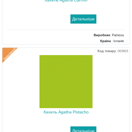
Кахель Agatha Carmin
Детальніше
Виробник
:
Pamesa
Країна
: Іспанія
Поверхня
: Глянцевий
Замовний
Код товару
:
003903
Колір
: Червоний
Розміри
: 250x500
Кахель Agatha Pistacho
Детальніше