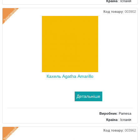
Країна
: Іспанія
Поверхня
: Глянцевий
Замовний
Код товару
:
003902
Колір
: Світло-зелений
Розміри
: 250x500
Кахель Agatha Amarillo
Детальніше
Виробник
:
Pamesa
Країна
: Іспанія
Поверхня
: Глянцевий
Замовний
Код товару
:
003962
Колір
: Жовтий
Розміри
: 200x200