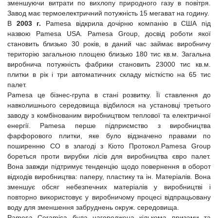
зменшуючи витрати по вихлопу природного газу в повітря.
Завод має термоелектричний потужність 15 мегават на годину.
В
2003 г.
Pamesa відкрила дочірню компанію в США під
назвою Pamesa USA. Pamesa Group, досвід роботи якої
становить близько 30 років, в даний час займає виробничу
територію загальною площею близько 180 тис кв.м. Загальна
виробнича потужність фабрики становить 23000 тис кв.м.
плитки в рік і три автоматичних складу місткістю на 65 тис
палет.
Pamesa це бізнес-група в стані розвитку. Її ставлення до
навколишнього середовища відбилося на установці третього
заводу з комбінованим виробництвом теплової та електричної
енергії. Pamesa перше підприємство з виробництва
фарфорового плитки, яке було відзначено правами по
поширенню СО в злагоді з Кіото Протокол.Pamesa Group
бореться проти вирубки лісів для виробництва євро палет.
Вона завжди підтримує тенденцію щодо повернення в оборот
відходів виробництва: паперу, пластику та ін. Матеріалів. Вона
зменшує обсяг небезпечних матеріалів у виробництві і
повторно використовує у виробничому процесі відпрацьовану
воду для зменшення забруднень окруж. середовища.
Pamesa Ceramica була нагороджена кількома призами та