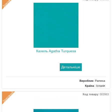
Замовний
Колір
: Помаранчевий
Розміри
: 250x500
Кахель Agatha Turquesa
Детальніше
Виробник
:
Pamesa
Країна
: Іспанія
Поверхня
: Глянцевий
Замовний
Код товару
:
003963
Колір
: Бірюзовий
Розміри
: 200x200