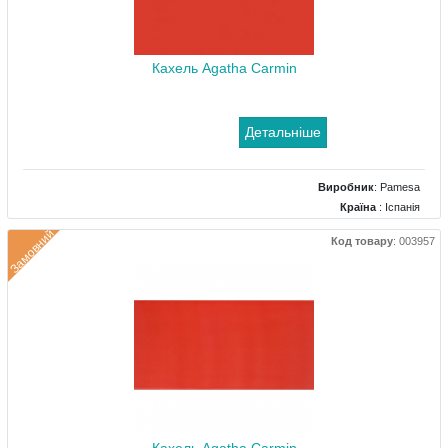
Кахель Agatha Carmin
Детальніше
Виробник
:
Pamesa
Країна
: Іспанія
Поверхня
: Глянцевий
Замовний
Код товару
:
003957
Колір
: Червоний
Розміри
: 200x200