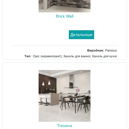
Brick Wall
Детальніше
Виробник
:
Pamesa
Тип
: Грес (керамограніт), Кахель для ванної, Кахель для кухні
Tresana