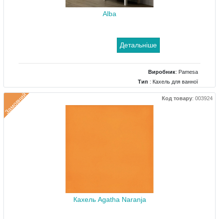
Alba
Детальніше
Виробник
:
Pamesa
Тип
: Кахель для ванної
Замовний
Код товару
:
003924
Кахель Agatha Naranja