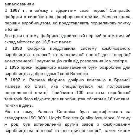
випалюванням.
В
1987 г.
, в зв'язку з відкриттям своєї першої Compactto
фабрики з виробництва фарфорового плитки, Pamesa стала
першим виробництвом, які представляють порцелянову плитку
в Іспанії.
Два роки по тому, фабрика відкрила свій перший автоматичний
склад місткістю до 16,5 тис палет.
В
1993
фабрика представила систему комбінованого
виробництва теплової та електричної енергії для генерації
електроенергії і реутилізацію газів від розпилення їх у повітря.
В
1995
преси подвійного навантаження були розроблені для
виробництва добре відомої серії Валенсія.
В
1997 г.
Pamesa відкрила дочірню компанію в Бразилії
Pamesa do Brasil, яка спеціалізується на полірованій
порцелянової плитці. Приблизно 100 тис кв.м. виробничої
території було відкрито для виробництва обсягом в 16 тис кв.м.
плитки в день.
Рік по тому, Pamesa Ceramica була сертифікована за
стандартом ISO 9001 Lloyds Register Quality Assurance. У тому
ж році був встановлений другий завод з комбінованим
виробництвом теплової та електричної енергії, таким чином