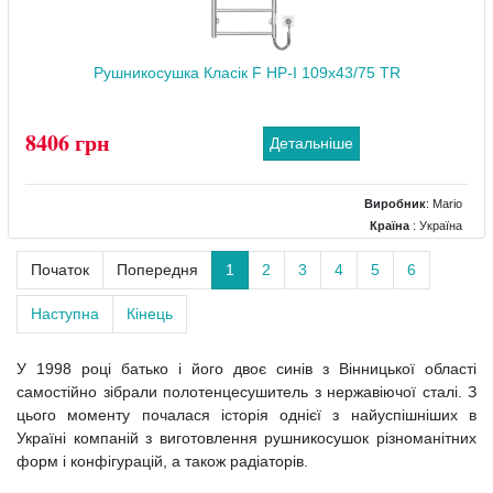
Рушникосушка Класік F НР-І 109x43/75 TR
8406 грн
Детальніше
Виробник
:
Mario
Країна
: Україна
Колір
: Хром
Початок
Попередня
1
2
3
4
5
6
Розміри
: 420x75x1100
Тип
: Електричний
Наступна
Кінець
Матеріал
: Нержавіючий
Тепловіддача (Вт)
: 100
У 1998 році батько і його двоє синів з Вінницької області
самостійно зібрали полотенцесушитель з нержавіючої сталі. З
цього моменту почалася історія однієї з найуспішніших в
Україні компаній з виготовлення рушникосушок різноманітних
форм і конфігурацій, а також радіаторів.