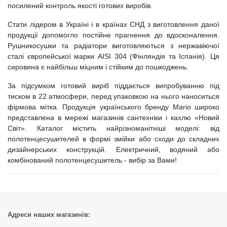
посилений контроль якості готових виробів.
Стати лідером в Україні і в країнах СНД з виготовлення даної
продукції допомогло постійне прагнення до вдосконалення.
Рушникосушки та радіатори виготовляються з нержавіючої
сталі європейської марки AISI 304 (Фінляндія та Іспанія). Ця
сировина є найбільш міцним і стійким до пошкоджень.
За підсумком готовий виріб піддається випробуванню під
тиском в 22 атмосфери, перед упаковкою на нього наноситься
фірмова мітка. Продукція українського бренду Mario широко
представлена ​​в мережі магазинів сантехніки і кахлю «Новий
Свiт». Каталог містить найрізноманітніші моделі: від
полотенцесушителей в формі змійки або сходи до складних
дизайнерських конструкцій. Електричний, водяний або
комбінований полотенцесушитель - вибір за Вами!
Адреси наших магазинів: