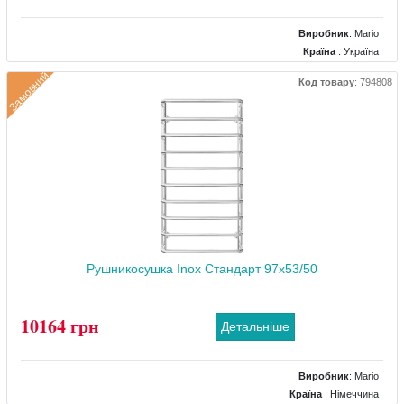
Виробник
:
Mario
Країна
: Україна
Колір
: Чорний
Замовний
Код товару
:
794808
Розміри
: 530x85x770
Тип
: Електричний
Матеріал
: Сталевий
Тепловіддача (Вт)
: 110
Рушникосушка Inox Стандарт 97x53/50
10164 грн
Детальніше
Виробник
:
Mario
Країна
: Німеччина