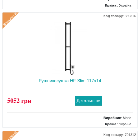
Країна
: Україна
Колір
: Чорний
Замовний
Код товару
:
389816
Розміри
: 250x1170х85
Тип
: Електричний
Матеріал
: Сталевий
Тепловіддача (Вт)
: 110
Рушникосушка HF Slim 117х14
5052 грн
Детальніше
Виробник
:
Mario
Країна
: Україна
Колір
: Чорний
Замовний
Код товару
:
791312
Розміри
: 140х100x1170