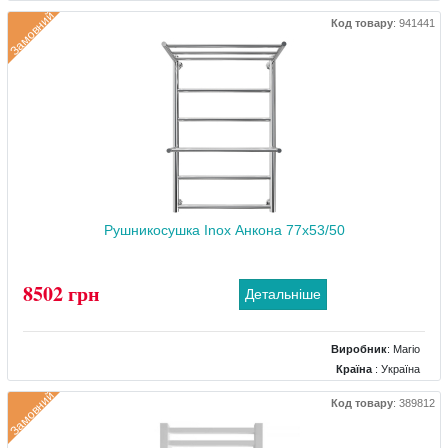
Колір
: Хром
Замовний
Код товару
:
941441
Розміри
: 530x172x970
Тип
: Під центральне опалення
Матеріал
: Нержавіючий
Тепловіддача (Вт)
: 600
Рушникосушка Inox Анкона 77x53/50
8502 грн
Детальніше
Виробник
:
Mario
Країна
: Україна
Колір
: Хром
Замовний
Код товару
:
389812
Розміри
: 530x260x770
Тип
: Під центральне опалення