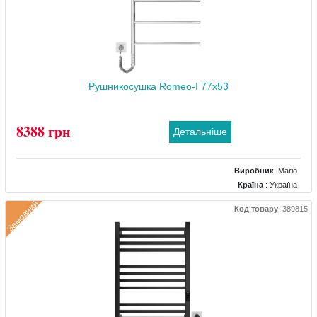
Рушникосушка Romeo-І 77x53
8388 грн
Детальніше
Виробник
:
Mario
Країна
: Україна
Колір
: Хром
Замовний
Код товару
:
389815
Розміри
: 530x84x770
Тип
: Електричний
Матеріал
: Нержавіючий
Тепловіддача (Вт)
: 65