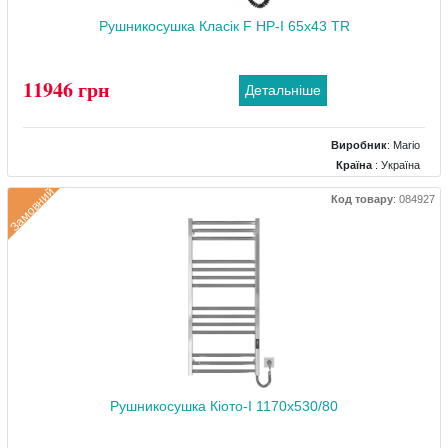
Рушникосушка Класік F HP-I 65x43 TR
11946 грн
Детальніше
Виробник
:
Mario
Країна
: Україна
Колір
: Золото
Замовний
Код товару
:
084927
Розміри
: 420x85x660
Тип
: Електричний
Матеріал
: Нержавіючий
Тепловіддача (Вт)
: 65
Рушникосушка Кіото-I 1170x530/80