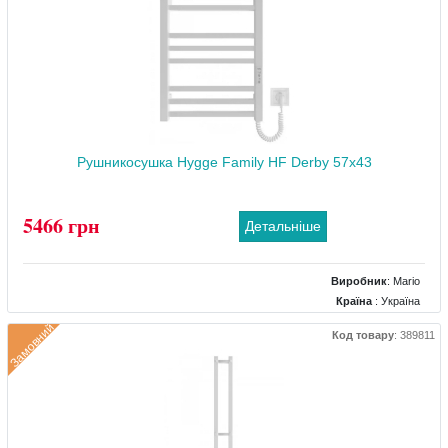
Матеріал
: Нержавіючий
Тепловіддача (Вт)
: 214
Рушникосушка Hygge Family HF Derby 57х43
5466 грн
Детальніше
Виробник
:
Mario
Країна
: Україна
Колір
: Білий
Замовний
Код товару
:
389811
Розміри
: 430x85x570
Тип
: Електричний
Матеріал
: Сталевий
Тепловіддача (Вт)
: 100