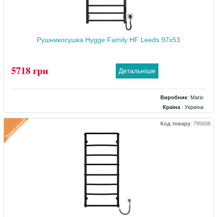
Рушникосушка Hygge Family HF Leeds 97x53
5718 грн
Детальніше
Виробник
:
Mario
Країна
: Україна
Колір
: Чорний
Замовний
Код товару
:
795606
Розміри
: 530x85x970
Тип
: Електричний
Матеріал
: Сталевий
Тепловіддача (Вт)
: 130