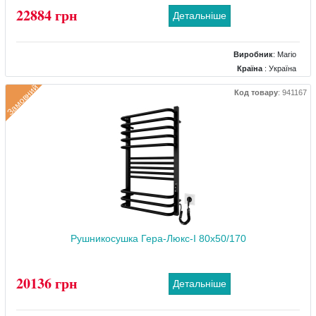
22884 грн
Детальніше
Виробник
:
Mario
Країна
: Україна
Колір
: Хром
Замовний
Код товару
:
941167
Розміри
: 530x83.5x1170
Тип
: Електричний
Матеріал
: Нержавіючий
Тепловіддача (Вт)
: 140
Рушникосушка Гера-Люкс-I 80x50/170
20136 грн
Детальніше