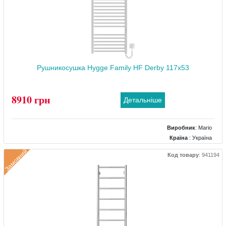
Рушникосушка Hygge Family HF Derby 117x53
8910 грн
Детальніше
Виробник
:
Mario
Країна
: Україна
Колір
: Білий
Замовний
Код товару
:
941194
Розміри
: 530x85x1170
Тип
: Електричний
Матеріал
: Сталевий
Тепловіддача (Вт)
: 255