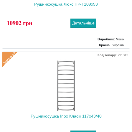
Рушникосушка Люкс НР-I 109x53
10902 грн
Детальніше
Виробник
:
Mario
Країна
: Україна
Колір
: Чорний
Замовний
Код товару
:
791313
Розміри
: 520x150x1100
Тип
: Електричний
Матеріал
: Нержавіючий
Тепловіддача (Вт)
: 145
Рушникосушка Inox Класік 117х43/40