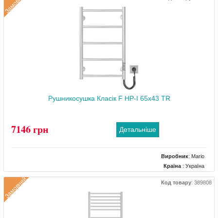
Замовний
Розміри
: 530x101.5x770
Тип
: Під центральне опалення
Матеріал
: Нержавіючий
Тепловіддача (Вт)
: 200
Рушникосушка Класік F HP-I 65x43 TR
7146 грн
Детальніше
Виробник
:
Mario
Країна
: Україна
Колір
: Білий
Замовний
Код товару
:
389808
Розміри
: 420x70x650
Тип
: Електричний
Матеріал
: Нержавіючий
Тепловіддача (Вт)
: 65