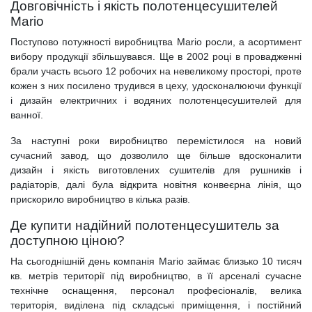
Довговічність і якість полотенцесушителей
Mario
Поступово потужності виробництва Mario росли, а асортимент
вибору продукції збільшувався. Ще в 2002 році в провадженні
брали участь всього 12 робочих на невеликому просторі, проте
кожен з них посилено трудився в цеху, удосконалюючи функції
і дизайн електричних і водяних полотенцесушителей для
ванної.
За наступні роки виробництво перемістилося на новий
сучасний завод, що дозволило ще більше вдосконалити
дизайн і якість виготовлених сушителів для рушників і
радіаторів, далі була відкрита новітня конвеєрна лінія, що
прискорило виробництво в кілька разів.
Де купити надійний полотенцесушитель за
доступною ціною?
На сьогоднішній день компанія Mario займає близько 10 тисяч
кв. метрів території під виробництво, в її арсеналі сучасне
технічне оснащення, персонал професіоналів, велика
територія, виділена під складські приміщення, і постійний