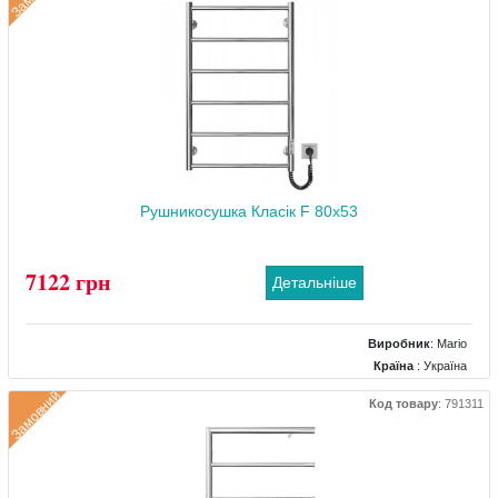
Тип
: Електричний
Матеріал
: Сталевий
Тепловіддача (Вт)
: 80
Рушникосушка Класік F 80х53
7122 грн
Детальніше
Виробник
:
Mario
Країна
: Україна
Колір
: Хром
Замовний
Код товару
:
791311
Розміри
: 520x85x810
Тип
: Електричний
Матеріал
: Нержавіючий
Тепловіддача (Вт)
: 100