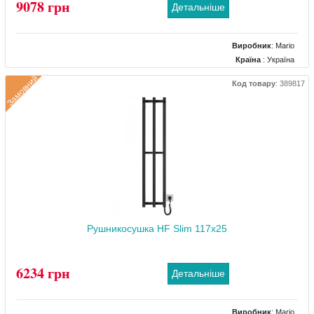
9078 грн
Детальніше
Виробник
:
Mario
Країна
: Україна
Колір
: Хром
Замовний
Код товару
:
389817
Розміри
: 430x105x1170
Тип
: Під центральне опалення
Матеріал
: Нержавіючий
Тепловіддача (Вт)
: 269
Рушникосушка HF Slim 117х25
6234 грн
Детальніше
Виробник
:
Mario