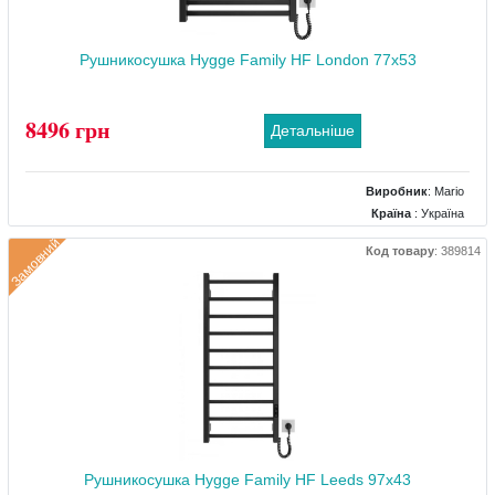
Рушникосушка Hygge Family HF London 77x53
8496 грн
Детальніше
Виробник
:
Mario
Країна
: Україна
Колір
: Чорний
Замовний
Код товару
:
389814
Розміри
: 530x85x770
Тип
: Електричний
Матеріал
: Сталевий
Тепловіддача (Вт)
: 165
Рушникосушка Hygge Family HF Leeds 97x43