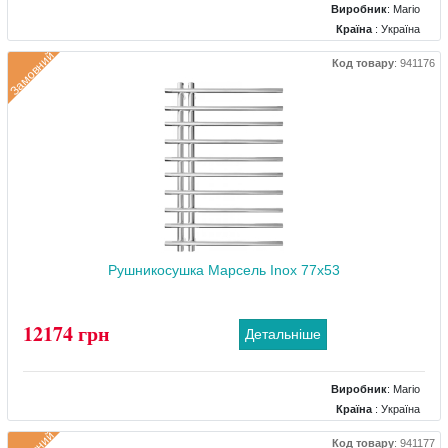
Виробник
:
Mario
Країна
: Україна
Колір
: Чорний
Замовний
Код товару
:
941176
Розміри
: 490x170x800
Тип
: Електричний
Матеріал
: Нержавіючий
Тепловіддача (Вт)
: 175
Рушникосушка Марсель Inox 77x53
12174 грн
Детальніше
Виробник
:
Mario
Країна
: Україна
Колір
: Хром
Код товару
:
941177