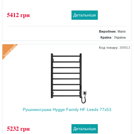
5412 грн
Детальніше
Виробник
:
Mario
Країна
: Україна
Колір
: Чорний
Замовний
Код товару
:
389813
Розміри
: 430x85x970
Тип
: Електричний
Матеріал
: Сталевий
Тепловіддача (Вт)
: 120
Рушникосушка Hygge Family HF Leeds 77x53
5232 грн
Детальніше