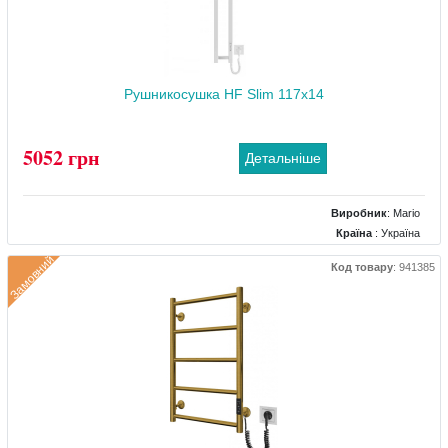
Рушникосушка HF Slim 117х14
5052 грн
Детальніше
Виробник
:
Mario
Країна
: Україна
Колір
: Білий
Замовний
Код товару
:
941385
Розміри
: 140х100x1170
Тип
: Електричний
Матеріал
: Сталевий
Тепловіддача (Вт)
: 80