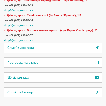
м. Дніпро, вул. Володимира Вернадського (Дзержинського), 23
тел.
+38 (067) 632-43-23
shop3@noviysvit.dp.ua
м. Дніпро, просп. Слобожанський (ім. Газети "Правда"), 117
тел. +38 (067) 635-54-14
shop4@noviysvit.dp.ua
м. Дніпро, просп. Богдана Хмельницького (вул. Героїв Сталінграда), 20
тел. +38 (067) 631-60-57
shop1@noviysvit.dp.ua
Служби доставки
Програма лояльності
3D візуалізація
Сервісний центр