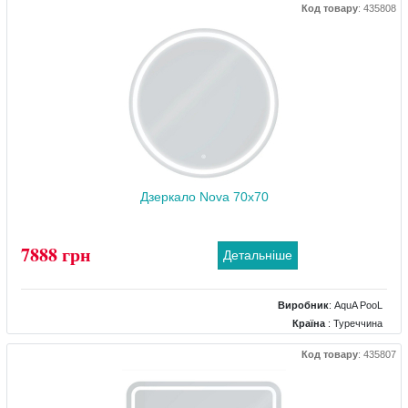
Код товару
:
435808
Комплектація дзеркала
: підігрів, підсвічування, регулятор яскравості
підсвічування, сенсор торкання
Дзеркало Nova 70x70
7888 грн
Детальніше
Виробник
:
AquA PooL
Країна
: Туреччина
Розміри
: 700x700
Код товару
:
435807
Комплектація дзеркала
: підігрів, підсвічування, регулятор яскравості
підсвічування, сенсор торкання