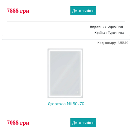
7888 грн
Детальніше
Виробник
:
AquA PooL
Країна
: Туреччина
Розміри
: 600x800
Код товару
:
435810
Комплектація дзеркала
: підігрів, підсвічування, регулятор яскравості
підсвічування, сенсор торкання
Дзеркало Nil 50x70
7088 грн
Детальніше