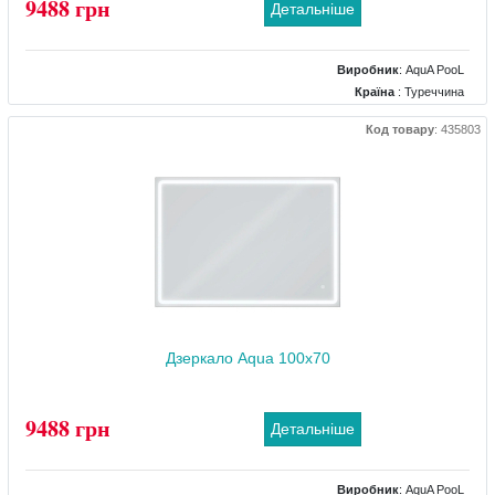
9488 грн
Детальніше
Виробник
:
AquA PooL
Країна
: Туреччина
Колір
: Чорний
Код товару
:
435803
Розміри
: 1000x700
Комплектація дзеркала
: підігрів, підсвічування, рама, регулятор яскравості
підсвічування, сенсор торкання
Дзеркало Aqua 100x70
9488 грн
Детальніше
Виробник
:
AquA PooL