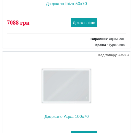
Дзеркало Ibiza 50x70
7088 грн
Детальніше
Виробник
:
AquA PooL
Країна
: Туреччина
Розміри
: 500x700
Код товару
:
435804
Комплектація дзеркала
: підігрів, підсвічування, регулятор яскравості
підсвічування, сенсор торкання
Дзеркало Aqua 100x70