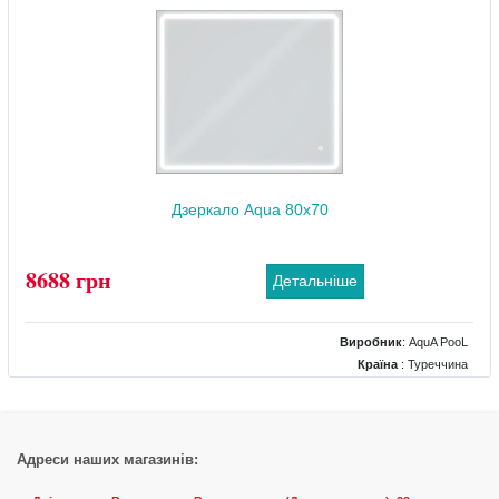
Комплектація дзеркала
: підігрів, підсвічування, рама, регулятор яскравості
підсвічування, сенсор торкання
Дзеркало Aqua 80x70
8688 грн
Детальніше
Виробник
:
AquA PooL
Країна
: Туреччина
Колір
: Хром
Розміри
: 800x700
Комплектація дзеркала
: підігрів, підсвічування, рама, регулятор яскравості
підсвічування, сенсор торкання
Адреси наших магазинів: