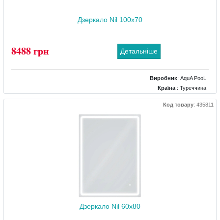
Дзеркало Nil 100x70
8488 грн
Детальніше
Виробник
:
AquA PooL
Країна
: Туреччина
Розміри
: 1000x700
Код товару
:
435811
Комплектація дзеркала
: підігрів, підсвічування, регулятор яскравості
підсвічування, сенсор торкання
Дзеркало Nil 60x80