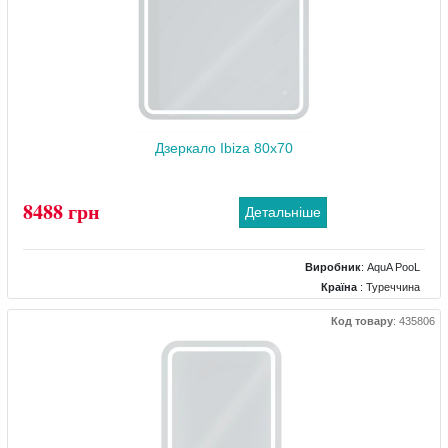
Дзеркало Ibiza 80x70
8488 грн
Детальніше
Виробник
:
AquA PooL
Країна
: Туреччина
Розміри
: 800x700
Код товару
:
435806
Комплектація дзеркала
: підігрів, підсвічування, регулятор яскравості
підсвічування, сенсор торкання