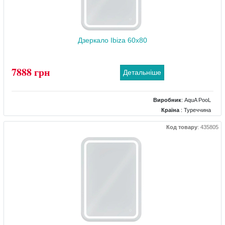
Дзеркало Ibiza 60x80
7888 грн
Детальніше
Виробник
:
AquA PooL
Країна
: Туреччина
Розміри
: 600x800
Код товару
:
435805
Комплектація дзеркала
: підігрів, підсвічування, регулятор яскравості
підсвічування, сенсор торкання