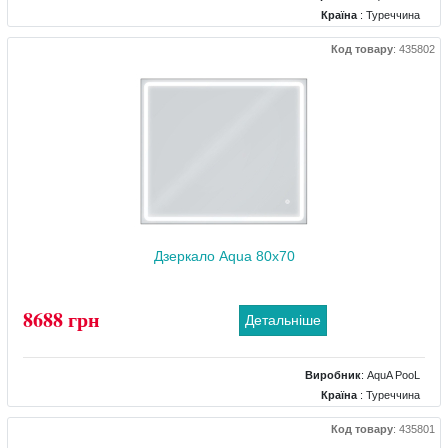
Країна
: Туреччина
Колір
: Хром
Код товару
:
435802
Розміри
: 1000x700
Комплектація дзеркала
: підігрів, підсвічування, рама, регулятор яскравості
підсвічування, сенсор торкання
Дзеркало Aqua 80x70
8688 грн
Детальніше
Виробник
:
AquA PooL
Країна
: Туреччина
Колір
: Чорний
Код товару
:
435801
Розміри
: 800x700