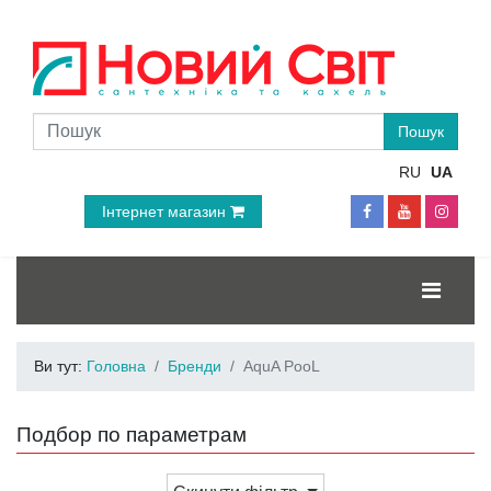
RU
UA
Інтернет магазин
Ви тут:
Головна
Бренди
AquA PooL
Подбор по параметрам