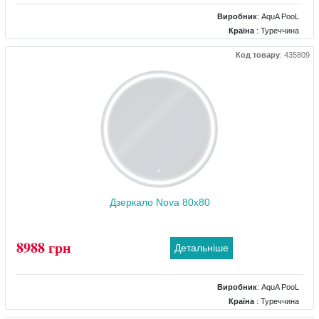
Виробник
:
AquA PooL
Країна
: Туреччина
Розміри
: 500x700
Код товару
:
435809
Комплектація дзеркала
: підігрів, підсвічування, регулятор яскравості
підсвічування, сенсор торкання
Дзеркало Nova 80x80
8988 грн
Детальніше
Виробник
:
AquA PooL
Країна
: Туреччина
Розміри
: 800x800