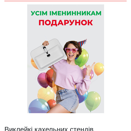
Виклейкі кахельних стендів