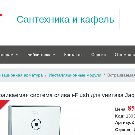
Сантехника и кафель
тнерам
Библиотека
Контакты
Сервис
О компан
изационная арматура
Инсталляционные модули
Встраиваемая 
раиваемая система слива i-Flush для унитаза Jaq
e
85
Цена:
Код:
139
Артикул:
Страна
: