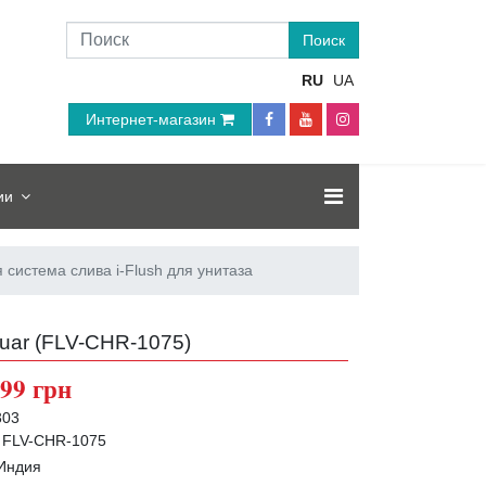
RU
UA
Интернет-магазин
ии
система слива i-Flush для унитаза
uar (
FLV-CHR-1075
)
99 грн
303
FLV-CHR-1075
Индия