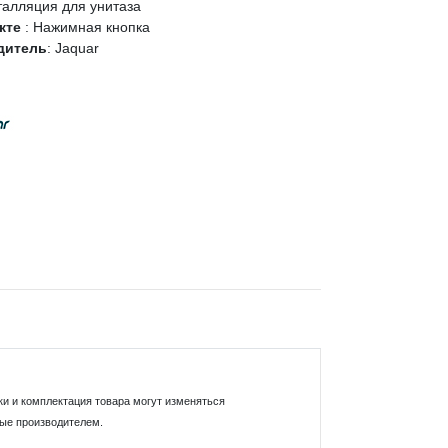
талляция для унитаза
кте
:
Нажимная кнопка
дитель
:
Jaquar
ки и комплектация товара могут изменяться
ные производителем.