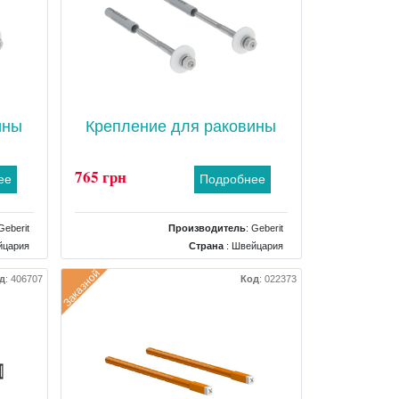
ины
Крепление для раковины
765 грн
ее
Подробнее
Geberit
Производитель
:
Geberit
йцария
Страна
: Швейцария
пления
Тип
: Крепления
Заказной
д
:
406707
Код
:
022373