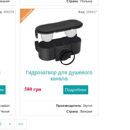
рмания
Страна
: Польша
 слива
Тип
: Другие комплектующие для
Заказной
д
:
409379
Код
:
184417
инсталляций
я
Гидрозатвор для душевого
канала
580 грн
ее
Подробнее
caplast
Производитель
:
Styron
 Чехия
Страна
: Венгрия
кладка
Тип
: Комплектующие для трапов
6
>
>>