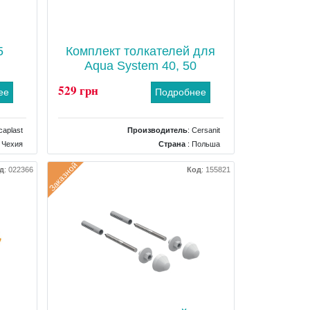
5
Комплект толкателей для
Aqua System 40, 50
529 грн
ее
Подробнее
caplast
Производитель
:
Cersanit
 Чехия
Страна
: Польша
 трапа
Тип
: Комплектующие для смыва
Заказной
д
:
022366
Код
:
155821