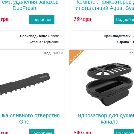
тема удаления запахов
Комплект фиксаторов
DuoFresh
инсталляций Aqua, Sy
40, 50
 грн
389 грн
Подробнее
Подробн
Производитель
:
Geberit
Производитель
:
C
Страна
: Германия
Страна
: 
Тип
: Система удаления запахов
Тип
: Кре
Заказной
Код
:
260958
Ко
шка сливного отверстия
Гидрозатвор для душе
One
канала
 грн
500 грн
Подробнее
Подробн