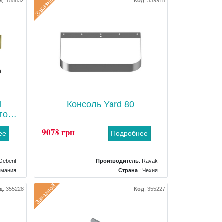
Заказной
д
:
155832
Код
:
339918
d
Консоль Yard 80
го
9078 грн
ее
Подробнее
Geberit
Производитель
:
Ravak
рмания
Страна
: Чехия
итания
Тип
: Крепления
Заказной
д
:
355228
Код
:
355227