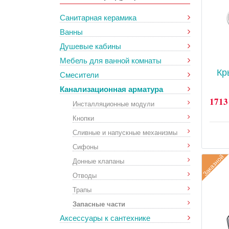
(1)
Waterway
Комплектующие для трапов
Санитарная керамика
(1)
Ани Пласт
(13)
Крышка для слива
(17)
Ванны
Крепления
(37)
Душевые кабины
Рамка для кнопки
(3)
Мебель для ванной комнаты
Система удаления запахов
(13)
Кр
Смесители
Уплотнитель/прокладка
(8)
Фильтр
(1)
Канализационная арматура
1713
Инсталляционные модули
Кнопки
Сливные и напускные механизмы
Сифоны
Заказной
Донные клапаны
Отводы
Трапы
Запасные части
Аксессуары к сантехнике