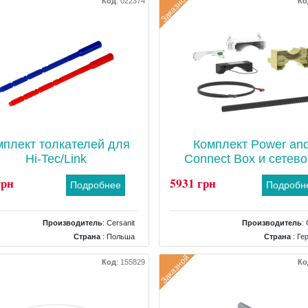
Заказной
Код
:
022374
Ко
мплект толкателей для
Комплект Power an
Hi-Tec/Link
Connect Box и сетево
блока питания
грн
5931 грн
Подробнее
Подробн
Производитель
:
Cersanit
Производитель
:
Страна
: Польша
Страна
: Ге
Тип
: Комплектующие для смыва
Тип
: Блок п
Заказной
Код
:
155829
Ко