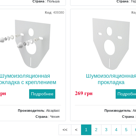
Страна
: Польша
Страна
: Ге
Тип
: Комплектующие для трапов
Тип
: Крышка для
Код
:
409380
Ко
Шумоизоляционная
Шумоизоляционна
окладка с креплением
прокладка
грн
269 грн
Подробнее
Подробн
Производитель
:
Alcaplast
Производитель
:
Al
Страна
: Чехия
Страна
:
Тип
: Звукоизоляционная прокладка
Тип
: Звукоизоляционная про
<<
<
1
2
3
4
5