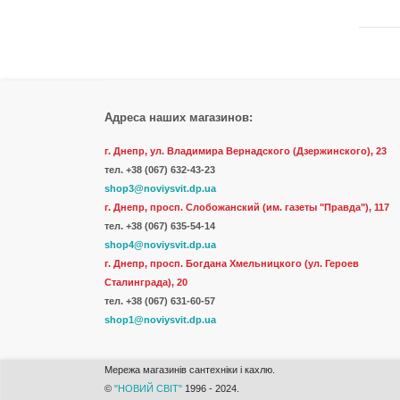
Адреса наших магазинов:
г. Днепр, ул. Владимира Вернадского (Дзержинского), 23
тел.
+38 (067) 632-43-23
shop3@noviysvit.dp.ua
г. Днепр, просп. Слобожанский (им. газеты "Правда"), 117
тел. +38 (067) 635-54-14
shop4@noviysvit.dp.ua
г. Днепр, просп. Богдана Хмельницкого (ул. Героев
Сталинграда), 20
тел. +38 (067) 631-60-57
shop1@noviysvit.dp.ua
Мережа магазинів сантехніки і кахлю.
©
"НОВИЙ СВІТ"
1996 - 2024.