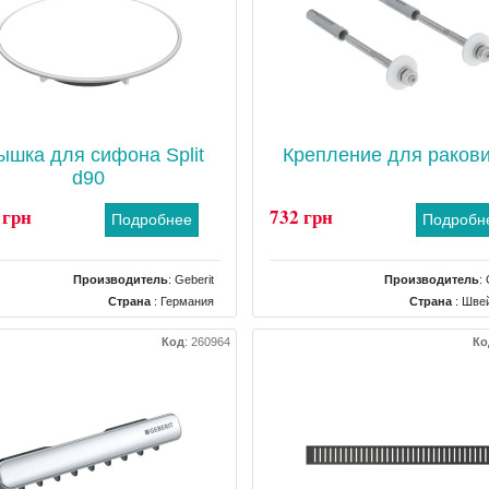
ышка для сифона Split
Крепление для раков
d90
 грн
732 грн
Подробнее
Подробн
Производитель
:
Geberit
Производитель
:
Страна
: Германия
Страна
: Шве
Тип
: Крышка для слива
Тип
: Кре
Код
:
260964
Ко