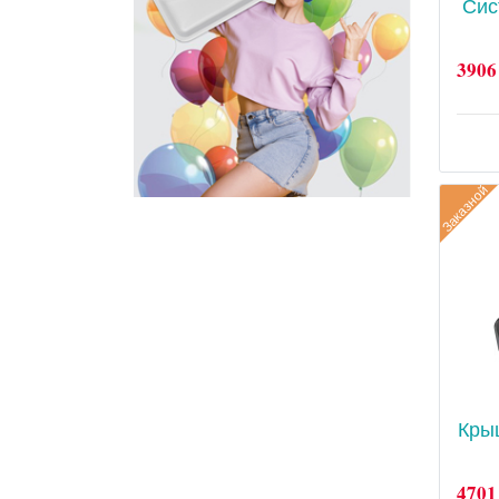
Сис
3906
Заказной
Кры
4701