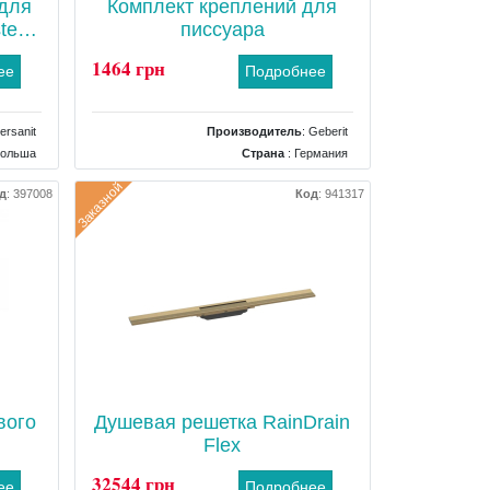
 для
Комплект креплений для
stem
писсуара
1464 грн
ее
Подробнее
ersanit
Производитель
:
Geberit
Польша
Страна
: Германия
пления
Тип
: Крепления
Заказной
д
:
397008
Код
:
941317
вого
Душевая решетка RainDrain
Flex
32544 грн
ее
Подробнее