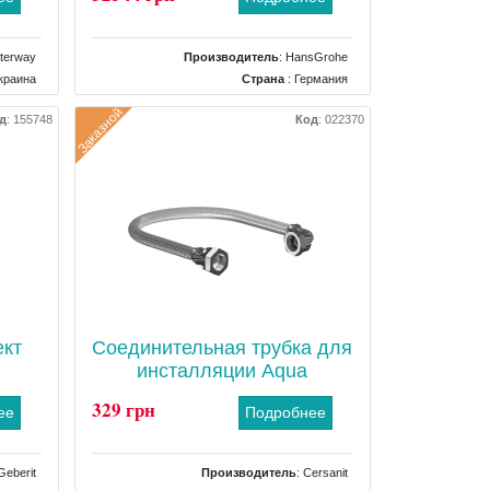
terway
Производитель
:
HansGrohe
краина
Страна
: Германия
трапов
Тип
: Декоративная накладка для трапа
Заказной
д
:
155748
Код
:
022370
ект
Соединительная трубка для
инсталляции Aqua
329 грн
ее
Подробнее
Geberit
Производитель
:
Cersanit