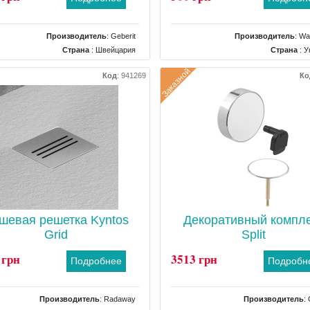
Производитель
:
Geberit
Производитель
:
Wa
Страна
: Швейцария
Страна
: У
Тип
: Крышка для слива
Тип
: Комплектующие для 
Заказной
Код
:
941269
Ко
шевая решетка Kyntos
Декоративный компл
Grid
Split
 грн
3513 грн
Подробнее
Подробн
Производитель
:
Radaway
Производитель
: