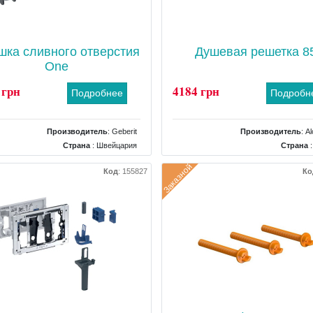
шка сливного отверстия
Душевая решетка 8
One
 грн
4184 грн
Подробнее
Подробн
Производитель
:
Geberit
Производитель
:
Al
Страна
: Швейцария
Страна
:
Тип
: Крышка для слива
Тип
: Декоративная накладка для
Заказной
Код
:
155827
Ко