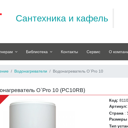
Сантехника и кафель
тнерам
Библиотека
Контакты
Сервис
О компан
ение
Водонагреватели
Водонагреватель O`Pro 10
онагреватель O`Pro 10 (
PC10RB
)
e
Код:
811
Артикул:
Страна
:
Размер
Тип уста