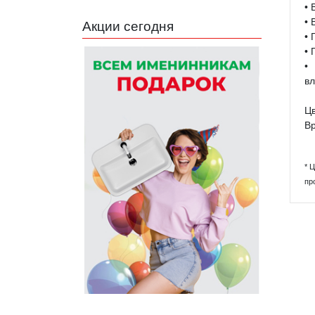
• 
• 
Акции сегодня
• 
• 
•
в
Цв
Вр
* 
пр