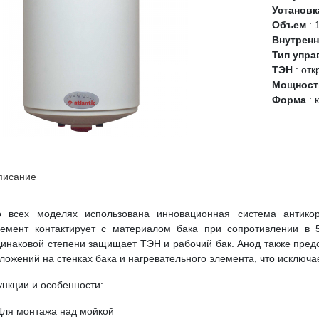
Установ
Объем
:
Внутренн
Тип упр
ТЭН
:
отк
Мощность
Форма
:
писание
о всех моделях использована инновационная система антикор
лемент контактирует с материалом бака при сопротивлении в
инаковой степени защищает ТЭН и рабочий бак. Анод также пред
ложений на стенках бака и нагревательного элемента, что исключа
нкции и особенности:
Для монтажа над мойкой