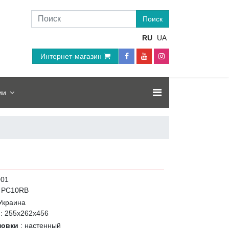
RU
UA
Интернет-магазин
ии
001
PC10RB
Украина
ы
:
255х262х456
новки
:
настенный