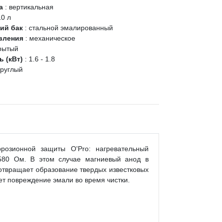
ка
:
вертикальная
10 л
ий бак
:
стальной эмалированный
авления
:
механическое
рытый
 (кВт)
:
1.6 - 1.8
круглый
розионной защиты O'Pro: нагревательный
 580 Ом. В этом случае магниевый анод в
отвращает образование твердых известковых
ет повреждение эмали во время чистки.