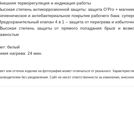
Внешняя терморегуляция и индикация работы
Высокая степень антикоррозионной защиты: защита O’Pro + магни
Гигиеническое и антибактериальное покрытие рабочего бака: супер
Предохранительный клапан 4 в 1 – защита от перегрева и избыточ
 Высокая степень защиты от прямого попадания брызг и возм
лажностью
ет: белый
емя нагрева: 24 мин.
Цвет или оттенок изделия на фотографии может отличаться от реального. Характеристи
оизводителем без уведомления. Сайт не несет ответственности за изменения, внесен