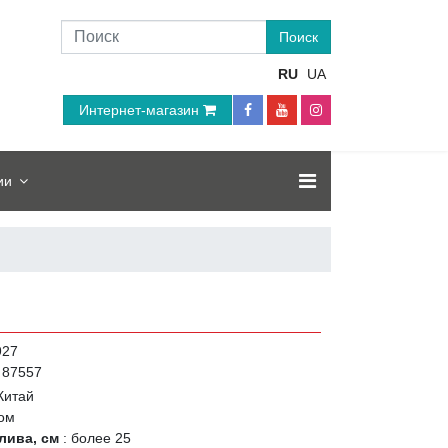
RU
UA
Интернет-магазин
ии
927
87557
Китай
ом
лива, см
:
более 25