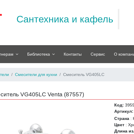
Сантехника и кафель
тнерам
Библиотека
Контакты
Сервис
О компан
тели
Смесители для кухни
Смеситель VG405LC
ситель VG405LC Venta (
87557
)
Код:
395
Артикул:
Страна
:
Цвет
:
Хр
Длина из