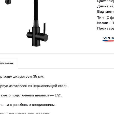
Цвет
:
Чё
Длина из
Вид мон
Тип
:
С ф
Излив
:
U
Произво
писание
артридж диаметром 35 мм.
рпус изготовлен из нержавеющей стали.
аметр подключения шлангов — 1/2".
ланги с резьбовым соединением.