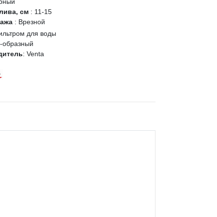
рный
лива, см
:
11-15
тажа
:
Врезной
ильтром для воды
-образный
дитель
:
Venta