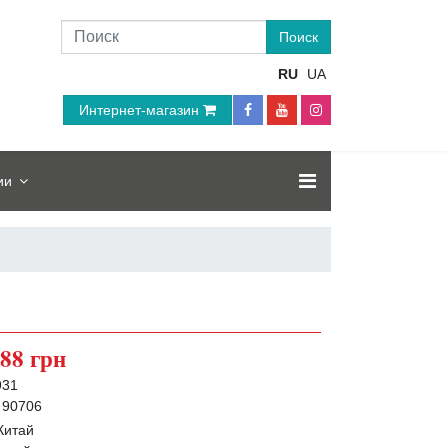
RU
UA
Интернет-магазин
ии
88 грн
931
90706
Китай