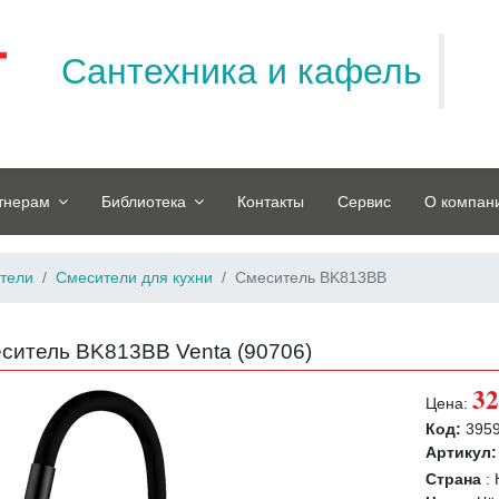
Сантехника и кафель
тнерам
Библиотека
Контакты
Сервис
О компан
тели
Смесители для кухни
Смеситель BK813BB
ситель BK813BB Venta (
90706
)
32
Цена:
Код:
395
Артикул:
Страна
: