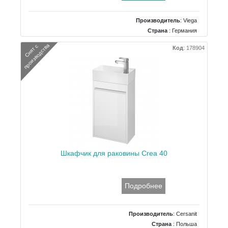
Производитель
:
Viega
Страна
: Германия
Тип
: для раковины
а
С
н
я
т
с
п
р
о
и
з
в
о
д
с
т
в
Код
:
178904
Материал
: латунь
Шкафчик для раковины Crea 40
Подробнее
Производитель
:
Cersanit
Страна
: Польша