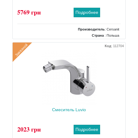
5769 грн
Подробнее
Производитель
:
Cersanit
Страна
: Польша
Размеры
: 410x1135-1305
Заказной
Код
:
112704
Тип
: Инсталляция для биде
Смеситель Luvio
2023 грн
Подробнее