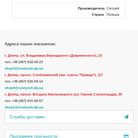
Производитель
:
Cersanit
Страна
: Польша
Цвет
: Хром
Тип
: Однорычажный
Длина излива, см
: 11-15
Адреса наших магазинов:
г. Днепр, ул. Владимира Вернадского (Дзержинского), 23
тел.
+38 (067) 632-43-23
shop3@noviysvit.dp.ua
г. Днепр, просп. Слобожанский (им. газеты "Правда"), 117
тел. +38 (067) 635-54-14
shop4@noviysvit.dp.ua
г. Днепр, просп. Богдана Хмельницкого (ул. Героев Сталинграда), 20
тел. +38 (067) 631-60-57
shop1@noviysvit.dp.ua
Службы доставки
Программа лояльности