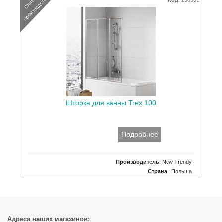
а
С
н
я
т
с
п
р
о
и
з
в
о
д
с
т
в
Код
:
258901
Шторка для ванны Trex 100
Подробнее
Производитель
:
New Trendy
Страна
: Польша
Размеры
: 1000x1400
Тип
: Прямая фронтальная
Адреса наших магазинов: