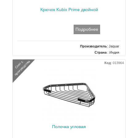
Крючок Kubix Prime двойной
Подробнее
Производитель
:
Jaquar
Страна
: Индия
а
С
н
я
т
с
п
р
о
и
з
в
о
д
с
т
в
Код
:
013964
Полочка угловая