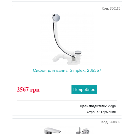
Код
:
700113
Сифон для ванны Simplex, 285357
2567 грн
Подробнее
Производитель
:
Viega
Страна
: Германия
Тип
: для ванн
Код
:
260802
Материал
: пластик