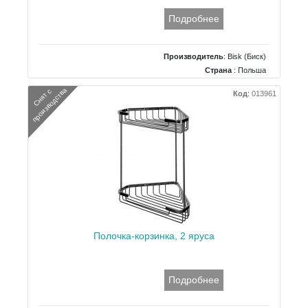
Подробнее
Производитель
:
Bisk (Биск)
Страна
: Польша
Размеры
: 170x235
а
С
н
я
т
с
п
р
о
и
з
в
о
д
с
т
в
Код
:
013961
Тип
: Полка
Полочка-корзинка, 2 яруса
Подробнее