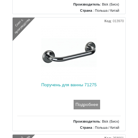
Производитель
:
Bisk (Биск)
Страна
: Польша / Китай
Тип
: Полка
а
С
н
я
т
с
п
р
о
и
з
в
о
д
с
т
в
Код
:
013970
Поручень для ванны 71275
Подробнее
Производитель
:
Bisk (Биск)
Страна
: Польша / Китай