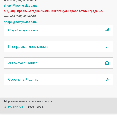
тел. +38 (067) 635-54-14
shop4@noviysvit.dp.ua
г. Днепр, просп. Богдана Хмельницкого (ул. Героев Сталинграда), 20
тел. +38 (067) 631-60-57
shop1@noviysvit.dp.ua
Службы доставки
Программа лояльности
3D визуализация
Сервисный центр
Мережа магазинів сантехніки і кахлю.
©
"НОВИЙ СВІТ"
1996 - 2024.